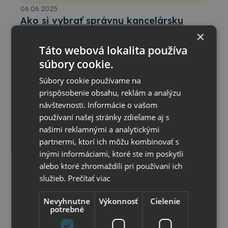
06.06.2025
Ako si vybrať správnu kancelársku
×
stoličku?
Výber kancelárskej stoličky netreba podceňovať.
Táto webová lokalita používa
Správne sedenie ovplyvňuje zdravie chrbtice,
súbory cookie.
sústredenie aj výkon. Poradíme vám, ako si vybrať tú
pravú – či už do kancelárie, domáceho pracovného
Súbory cookie používame na
kúta alebo pre dlhodobé sedenie.
prispôsobenie obsahu, reklám a analýzu
návštevnosti. Informácie o vašom
používaní našej stránky zdieľame aj s
našimi reklamnými a analytickými
partnermi, ktorí ich môžu kombinovať s
inými informáciami, ktoré ste im poskytli
alebo ktoré zhromaždili pri používaní ich
služieb.
Prečítať viac
Nevyhnutne
Výkonnosť
Cielenie
potrebné
05.02.2026