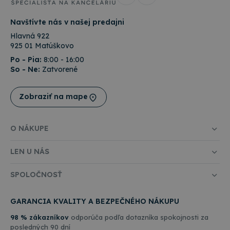
information
bežnejšie
about how
používanej
the end
analytickej
Navštívte nás v našej predajni
user uses
služby
the website
spoločnosti
Hlavná 922
and any
Google. Tent
advertising
925 01 Matúškovo
súbor cookie
that the
používa na
end user
Po - Pia:
8:00 - 16:00
odlíšenie
may have
So - Ne:
Zatvorené
jedinečných
seen before
používateľov
visiting the
priradením
said
náhodne
website.
Zobraziť na mape
vygenerovan
čísla ako
_gcl_au
3 mesiace
Tento
Google LLC
identifikátor
súbor
.topkancelaria.sk
klienta. Je
cookie
zahrnutá v
O NÁKUPE
nastavuje
každej
spoločnosť
požiadavke n
Doubleclick
stránku na w
LEN U NÁS
a vykonáva
a slúži na
informácie
výpočet údaj
o tom, ako
o
koncový
SPOLOČNOSŤ
návštevníkoc
používateľ
reláciách a
používa
kampaniach 
webovú
analytické
GARANCIA KVALITY A BEZPEČNÉHO NÁKUPU
stránku, a o
prehľady
akejkoľvek
webových
reklame,
98 % zákazníkov
odporúča podľa dotazníka spokojnosti za
stránok.
ktorú
posledných 90 dní