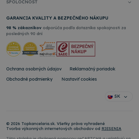
stránku, a o
SPOLOČNOSŤ
prehľady
akejkoľvek
webových
reklame,
stránok.
ktorú
GARANCIA KVALITY A BEZPEČNÉHO NÁKUPU
mohol
_ga_W23CYWNTXY
.topkancelaria.sk
1 rok 1
Tento súbor
koncový
mesiac
cookie použí
používateľ
98 % zákazníkov
odporúča podľa dotazníka spokojnosti za
služba Googl
vidieť pred
posledných 90 dní
Analytics na
návštevou
zachovanie
uvedenej
stavu relácie.
webovej
stránky.
Ochrana osobných údajov
Reklamačný poriadok
Obchodné podmienky
Nastaviť cookies
SK
© 2026 Topkancelaria.sk. Všetky práva vyhradené
Tvorba výkonných internetových obchodov od
RIESENIA
Táto stránka je chránená pomocou reCAPTCHA a uplatňujú sa