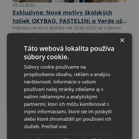
05.02.2026
Exkluzívne: Nové motívy školských
tašiek OXYBAG, PASTELINi a Verde už
Prípravy na nový školský rok 2026/2027 sú v plnom
čoskoro
prúde, preto pre vás práve chystáme nový školský
×
sortiment plný čerstvých motívov, farieb a dizajnov.
Osobne sme vyberali nové kolekcie školských tašiek,
Táto webová lokalita používa
batohov a doplnkov, aby si najmä prváčikovia a žiaci
súbory cookie.
prvého stupňa mali z čoho vyberať.
Okrem noviniek nájdete v ponuke aj obľúbené modely
Súbory cookie používame na
z minulých kolekcií, ktoré si zákazníci dlhodobo
vyberajú. Vďaka tomu máte ešte väčší výber a môžete
prispôsobenie obsahu, reklám a analýzu
nakúpiť výhodnejšie. Samozrejmosťou je aj osobný
návštevnosti. Informácie o vašom
odber v Matúškove, takže si tovar objednáte online a
používaní našej stránky zdieľame aj s
vyzdvihnete bez čakania na kuriéra.
našimi reklamnými a analytickými
partnermi, ktorí ich môžu kombinovať s
inými informáciami, ktoré ste im poskytli
alebo ktoré zhromaždili pri používaní ich
služieb.
Prečítať viac