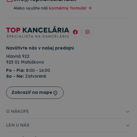
is set by
.doubleclick.net
Universal
Doubleclick
Analytics - čo
Alebo využite náš
kontaktný formulár
and carries
významná
out
aktualizácia
information
bežnejšie
about how
používanej
the end
analytickej
user uses
služby
the website
spoločnosti
and any
Google. Tent
advertising
súbor cookie
that the
Navštívte nás v našej predajni
používa na
end user
odlíšenie
Hlavná 922
may have
jedinečných
seen before
925 01 Matúškovo
používateľov
visiting the
priradením
said
Po - Pia:
8:00 - 16:00
náhodne
website.
So - Ne:
Zatvorené
vygenerovan
čísla ako
_gcl_au
3 mesiace
Tento
Google LLC
identifikátor
súbor
.topkancelaria.sk
klienta. Je
cookie
Zobraziť na mape
zahrnutá v
nastavuje
každej
spoločnosť
požiadavke n
Doubleclick
stránku na w
a vykonáva
a slúži na
O NÁKUPE
informácie
výpočet údaj
o tom, ako
o
koncový
návštevníkoc
LEN U NÁS
používateľ
reláciách a
používa
kampaniach 
webovú
analytické