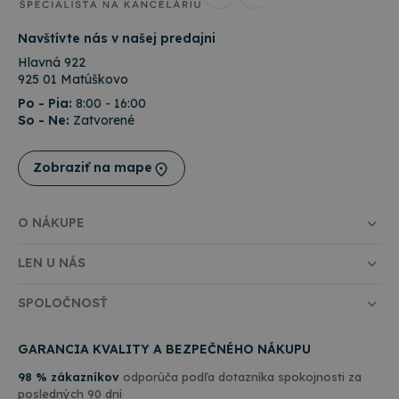
information
bežnejšie
about how
používanej
the end
analytickej
Navštívte nás v našej predajni
user uses
služby
the website
spoločnosti
Hlavná 922
and any
Google. Tent
advertising
925 01 Matúškovo
súbor cookie
that the
používa na
end user
Po - Pia:
8:00 - 16:00
odlíšenie
may have
So - Ne:
Zatvorené
jedinečných
seen before
používateľov
visiting the
priradením
said
náhodne
website.
Zobraziť na mape
vygenerovan
čísla ako
_gcl_au
3 mesiace
Tento
Google LLC
identifikátor
súbor
.topkancelaria.sk
klienta. Je
cookie
zahrnutá v
O NÁKUPE
nastavuje
každej
spoločnosť
požiadavke n
Doubleclick
stránku na w
LEN U NÁS
a vykonáva
a slúži na
informácie
výpočet údaj
o tom, ako
o
koncový
SPOLOČNOSŤ
návštevníkoc
používateľ
reláciách a
používa
kampaniach 
webovú
analytické
GARANCIA KVALITY A BEZPEČNÉHO NÁKUPU
stránku, a o
prehľady
akejkoľvek
webových
reklame,
98 % zákazníkov
odporúča podľa dotazníka spokojnosti za
stránok.
ktorú
posledných 90 dní