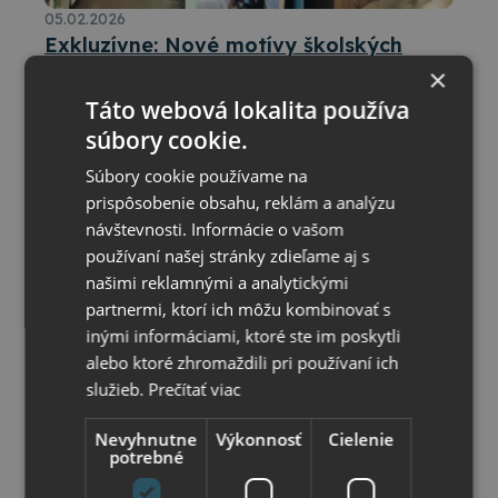
05.02.2026
Exkluzívne: Nové motívy školských
×
tašiek OXYBAG, PASTELINi a Verde už
Prípravy na nový školský rok 2026/2027 sú v plnom
čoskoro
Táto webová lokalita používa
prúde, preto pre vás práve chystáme nový školský
súbory cookie.
sortiment plný čerstvých motívov, farieb a dizajnov.
Osobne sme vyberali nové kolekcie školských tašiek,
Súbory cookie používame na
batohov a doplnkov, aby si najmä prváčikovia a žiaci
prispôsobenie obsahu, reklám a analýzu
prvého stupňa mali z čoho vyberať.
Okrem noviniek nájdete v ponuke aj obľúbené modely
návštevnosti. Informácie o vašom
z minulých kolekcií, ktoré si zákazníci dlhodobo
používaní našej stránky zdieľame aj s
vyberajú. Vďaka tomu máte ešte väčší výber a môžete
našimi reklamnými a analytickými
nakúpiť výhodnejšie. Samozrejmosťou je aj osobný
odber v Matúškove, takže si tovar objednáte online a
partnermi, ktorí ich môžu kombinovať s
vyzdvihnete bez čakania na kuriéra.
inými informáciami, ktoré ste im poskytli
alebo ktoré zhromaždili pri používaní ich
služieb.
Prečítať viac
Nevyhnutne
Výkonnosť
Cielenie
potrebné