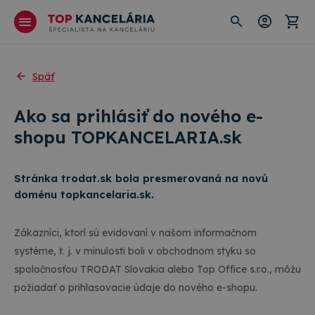
Späť
Ako sa prihlásiť do nového e-
shopu TOPKANCELARIA.sk
Stránka trodat.sk bola presmerovaná na novú
doménu topkancelaria.sk.
Zákazníci, ktorí sú evidovaní v našom informačnom
systéme, t. j. v minulosti boli v obchodnom styku so
spoločnosťou TRODAT Slovakia alebo Top Office s.r.o., môžu
požiadať o prihlasovacie údaje do nového e-shopu.