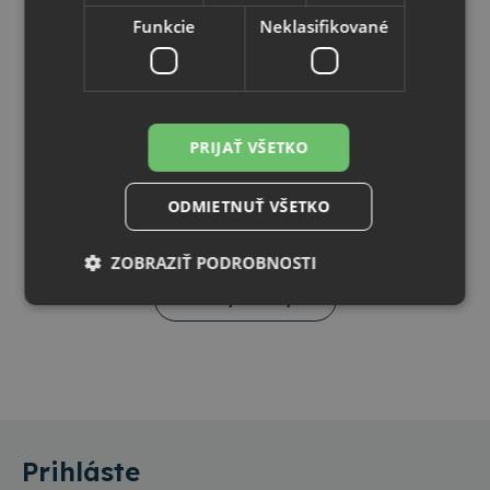
Funkcie
Neklasifikované
22.05.2025
Ako odstúpiť od zmluvy pri nákupe cez
e-shop TopKancelaria.sk
Zistite, ako jednoducho a rýchlo odstúpiť od zmluvy
PRIJAŤ VŠETKO
pri online nákupe na TopKancelaria.sk. V článku
nájdete aj priamy odkaz na stiahnutie potrebného
ODMIETNUŤ VŠETKO
formulára. V prípade, že ste si u nás objednali tovar
online a rozhodli sa ho vrátiť, máte možnosť využiť
svoje zákonné právo na odstúpenie od zmluvy bez
ZOBRAZIŤ PODROBNOSTI
udania dôvodu. Stačí postupovať podľa nasledujúcich
krokov:
Všetky články
Nevyhnutne potrebné
Výkonnosť
Cielenie
Funkcie
Neklasifikované
Nevyhnutne potrebné súbory cookie umožňujú
základné funkcie webovej lokality, ako prihlásenie
používateľa a správa účtu. Webová lokalita sa nedá
Prihláste
správne používať bez nevyhnutne potrebných