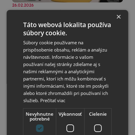
26.02.2026
Dizajnová kolekcia VERDE – moderné
×
kancelárske potreby, ktoré prinesú
Táto webová lokalita používa
Moderná kancelária dnes už nie je len o funkčnosti.
poriadok aj štýl
súbory cookie.
Stále viac ľudí hľadá kancelárske potreby, ktoré sú
praktické, kvalitné a zároveň dizajnovo zladené.
Súbory cookie používame na
Presne to prináša
prispôsobenie obsahu, reklám a analýzu
dizajnová kolekcia VERDE.
Kolekcia VERDE je
inšpirovaná profesionálnym pracovným prostredím a
návštevnosti. Informácie o vašom
ponúka ideálne riešenie pre každého, kto chce mať
používaní našej stránky zdieľame aj s
dokumenty prehľadne usporiadané a pracovný stôl
našimi reklamnými a analytickými
esteticky zladený.
partnermi, ktorí ich môžu kombinovať s
inými informáciami, ktoré ste im poskytli
alebo ktoré zhromaždili pri používaní ich
služieb.
Prečítať viac
Nevyhnutne
Výkonnosť
Cielenie
potrebné